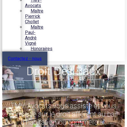
TMV-
Avocats
Maître
Pierrick
Chollet
Maître
Paul-
André
Vigné
Honoraires
Contactez - nous
Droit Des Baux
TMV-Avocats vous assiste et vous
conseille sur le droit afférant au bail
d'habitation ou commercial.