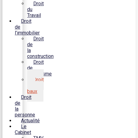
Droit
du
Travail
Droit
de
l’immobilier
Droit
de
la
construction
Droit
de
l’urbanisme
Droit
des
baux
Droit
de
la
personne
Actualité
Le
Cabinet