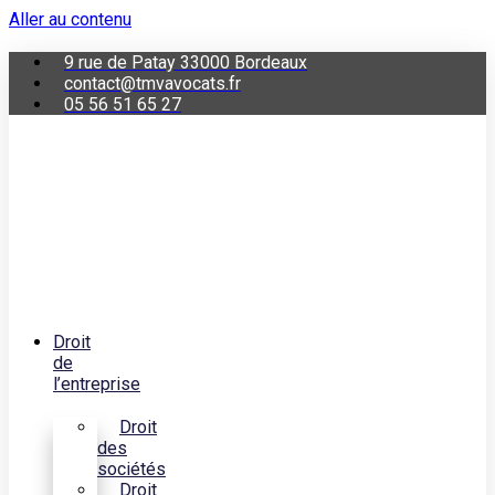
Aller au contenu
9 rue de Patay 33000 Bordeaux
contact@tmvavocats.fr
05 56 51 65 27
Droit
de
l’entreprise
Droit
des
sociétés
Droit