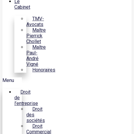
Le
Cabinet
TMV-
Avocats
Maître
Pierrick
Chollet
Maître
Paul-
André
Vigné
Honoraires
Menu
Droit
de
l’entreprise
Droit
des
sociétés
Droit
Commercial