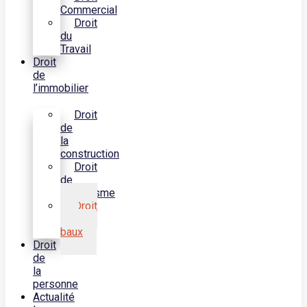
Commercial
Droit
du
Travail
Droit
de
l’immobilier
Droit
de
la
construction
Droit
de
l’urbanisme
Droit
des
baux
Droit
de
la
personne
Actualité