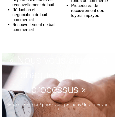
fonds de commerce
renouvellement de bail
Procédures de
Rédaction et
recouvrement des
négociation de bail
loyers impayés
commercial
Renouvellement de bail
commercial
« Nous vous aidons à
chaque étape du
processus »
Rencontrez-nous ! posez vos questions ! Informer vous
!