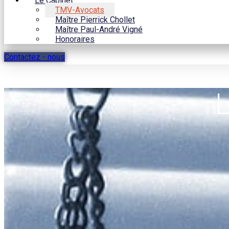
Le Cabinet
TMV-Avocats
Maître Pierrick Chollet
Maître Paul-André Vigné
Honoraires
Contactez - nous
L