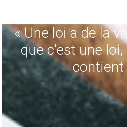
« Une loi a de la v
que c'est une loi,
contient 