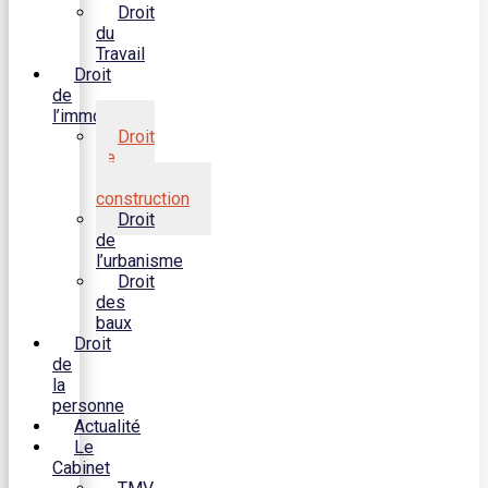
Droit
du
Travail
Droit
de
l’immobilier
Droit
de
la
construction
Droit
de
l’urbanisme
Droit
des
baux
Droit
de
la
personne
Actualité
Le
Cabinet