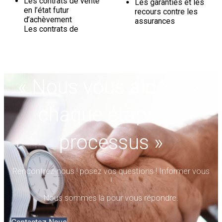
Les contrats de vente
Les garanties et les
en l’état futur
recours contre les
d’achèvement
assurances
Les contrats de
« Nous vous aidons à
chaque étape du
processus »
Rencontrez-nous ! posez vos questions ! Informer vous
!
Nous sommes là pour vous répondre.