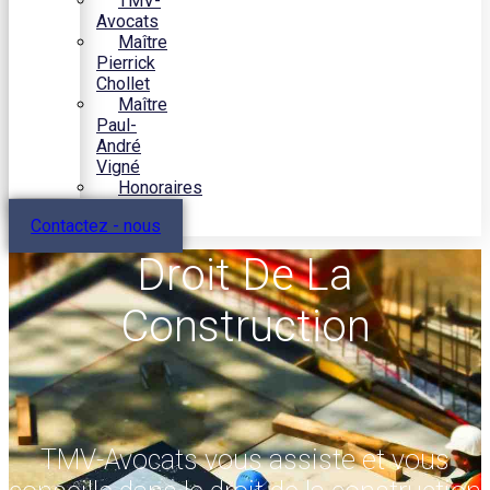
TMV-
Avocats
Maître
Pierrick
Chollet
Maître
Paul-
André
Vigné
Honoraires
Contactez - nous
Droit De La
Construction
TMV-Avocats vous assiste et vous