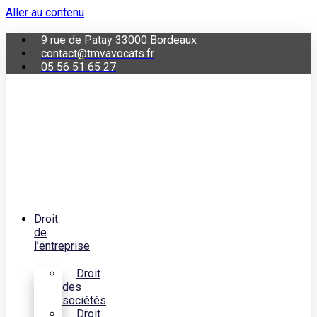
Aller au contenu
9 rue de Patay 33000 Bordeaux
contact@tmvavocats.fr
05 56 51 65 27
Droit
de
l’entreprise
Droit
des
sociétés
Droit