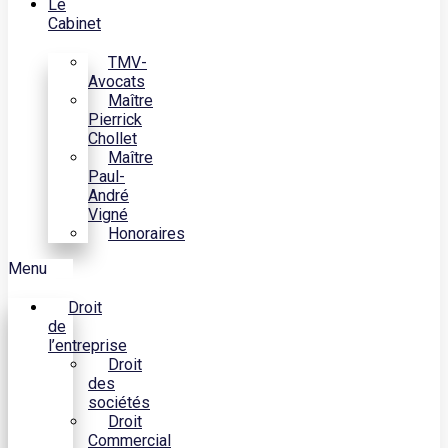
Le
Cabinet
TMV-
Avocats
Maître
Pierrick
Chollet
Maître
Paul-
André
Vigné
Honoraires
Menu
Droit
de
l’entreprise
Droit
des
sociétés
Droit
Commercial