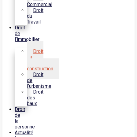
Commercial
Droit
du
Travail
Droit
de
l’immobilier
Droit
de
la
construction
Droit
de
l’urbanisme
Droit
des
baux
Droit
de
la
personne
Actualité