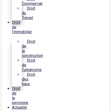
Commercial
Droit
du
Travail
Droit
de
l’immobilier
Droit
de
la
construction
Droit
de
l’urbanisme
Droit
des
baux
Droit
de
la
personne
Actualité