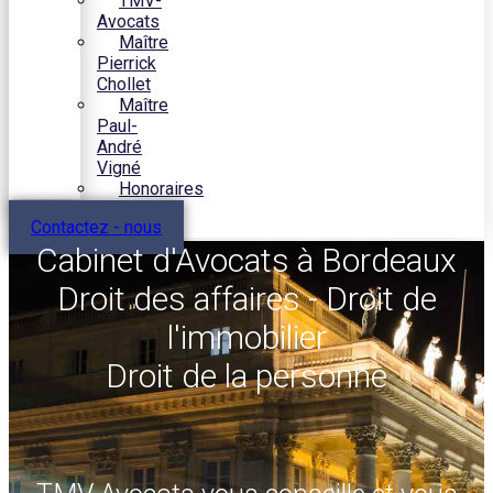
TMV-
Avocats
Maître
Pierrick
Chollet
Maître
Paul-
André
Vigné
Honoraires
Contactez - nous
Cabinet d'Avocats à Bordeaux
Droit des affaires - Droit de
l'immobilier
Droit de la personne