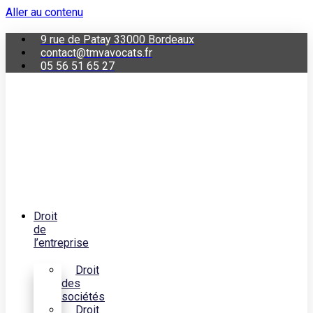
Aller au contenu
9 rue de Patay 33000 Bordeaux
contact@tmvavocats.fr
05 56 51 65 27
Droit
de
l’entreprise
Droit
des
sociétés
Droit