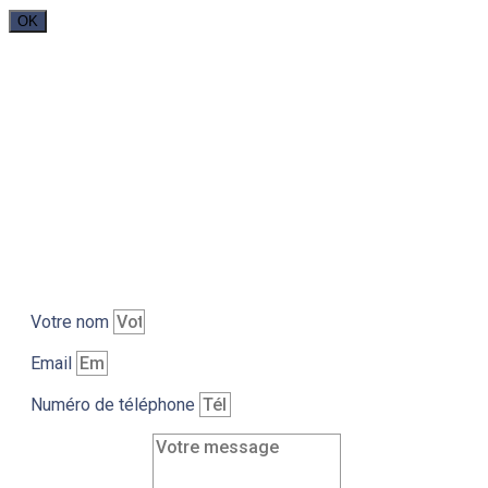
OK
CONTACTEZ-NOUS
Vous souhaitez avoir plus d’informations
concernant nos services, ou bien prendre un rendez-
vous ?
N’hésitez pas à nous contacter, nous reviendrons
vers vous dans les plus brefs délais.
Votre nom
Email
Numéro de téléphone