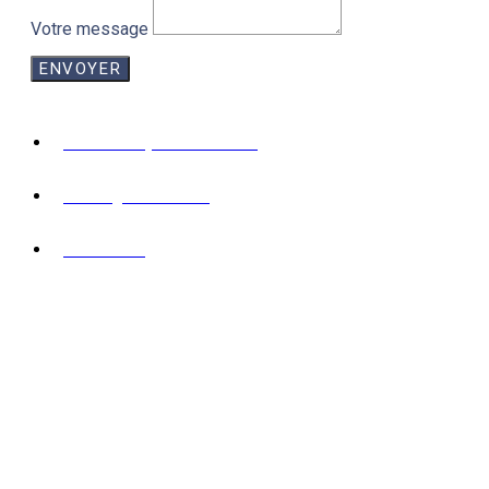
Votre message
ENVOYER
9 rue de Patay 33000 Bordeaux
contact@tmvavocats.fr
05 56 51 65 27