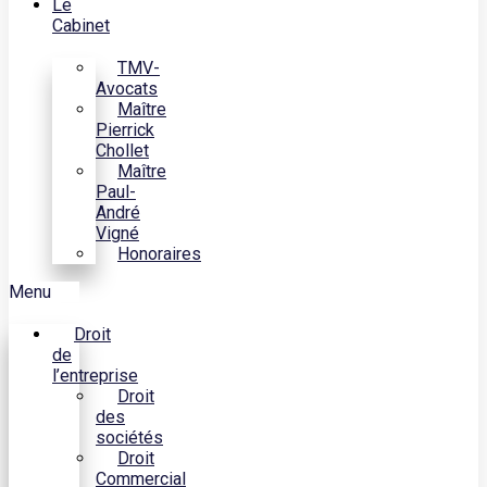
Le
Cabinet
TMV-
Avocats
Maître
Pierrick
Chollet
Maître
Paul-
André
Vigné
Honoraires
Menu
Droit
de
l’entreprise
Droit
des
sociétés
Droit
Commercial