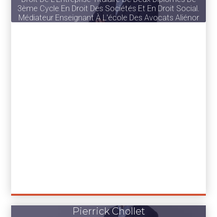
3ème Cycle En Droit Des Sociétés Et En Droit Social.
Médiateur Enseignant À L'école Des Avocats Aliénor
Pierrick Chollet